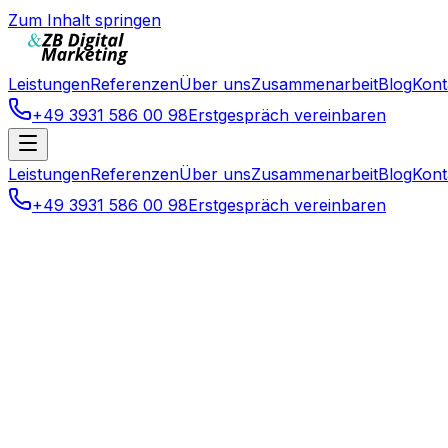
Zum Inhalt springen
Leistungen
Referenzen
Über uns
Zusammenarbeit
Blog
Kont
+49 3931 586 00 98
Erstgespräch vereinbaren
Leistungen
Referenzen
Über uns
Zusammenarbeit
Blog
Kont
+49 3931 586 00 98
Erstgespräch vereinbaren
Webentwicklung
Website für KMU – was Sie wirklich brau
15.3.2026
10 Min.
Alexander Ziemke